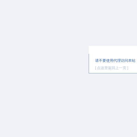
提示信息
请不要使用代理访问本站
[ 点这里返回上一页 ]