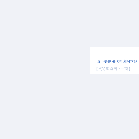
提示信息
请不要使用代理访问本站
[ 点这里返回上一页 ]