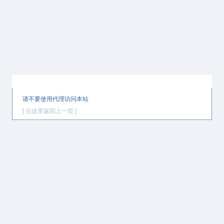
提示信息
请不要使用代理访问本站
[ 点这里返回上一页 ]