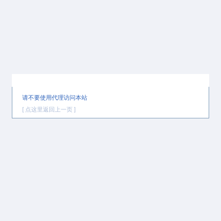
提示信息
请不要使用代理访问本站
[ 点这里返回上一页 ]