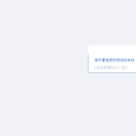
提示信息
请不要使用代理访问本站
[ 点这里返回上一页 ]