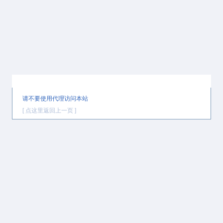
提示信息
请不要使用代理访问本站
[ 点这里返回上一页 ]