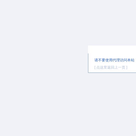
提示信息
请不要使用代理访问本站
[ 点这里返回上一页 ]