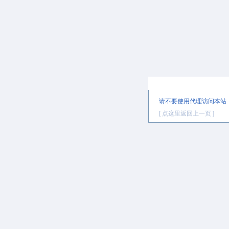
提示信息
请不要使用代理访问本站
[ 点这里返回上一页 ]