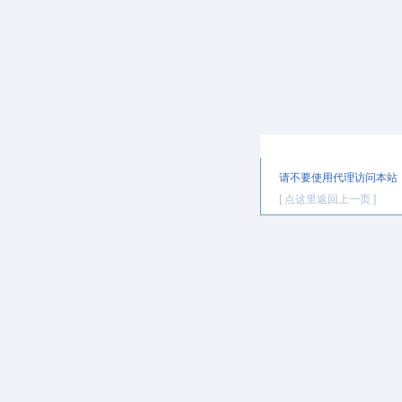
提示信息
请不要使用代理访问本站
[ 点这里返回上一页 ]