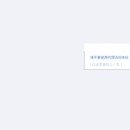
提示信息
请不要使用代理访问本站
[ 点这里返回上一页 ]