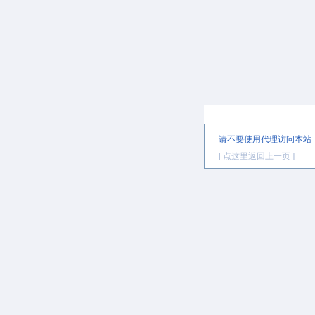
提示信息
请不要使用代理访问本站
[ 点这里返回上一页 ]