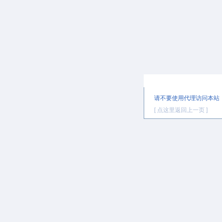
提示信息
请不要使用代理访问本站
[ 点这里返回上一页 ]