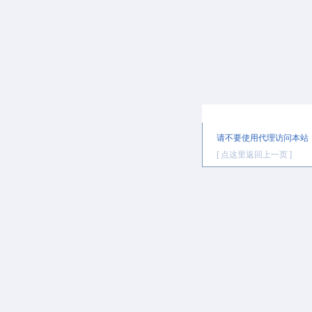
提示信息
请不要使用代理访问本站
[ 点这里返回上一页 ]