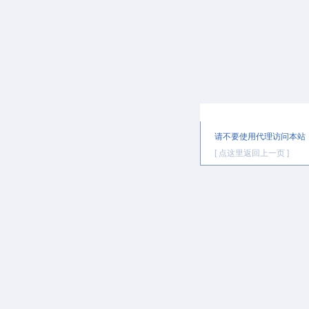
提示信息
请不要使用代理访问本站
[ 点这里返回上一页 ]