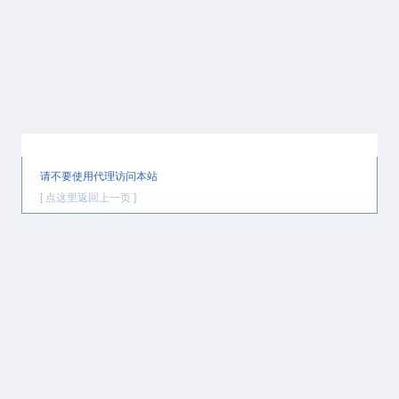
提示信息
请不要使用代理访问本站
[ 点这里返回上一页 ]