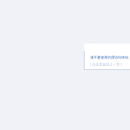
提示信息
请不要使用代理访问本站
[ 点这里返回上一页 ]