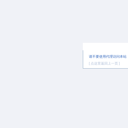
提示信息
请不要使用代理访问本站
[ 点这里返回上一页 ]