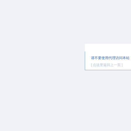
提示信息
请不要使用代理访问本站
[ 点这里返回上一页 ]