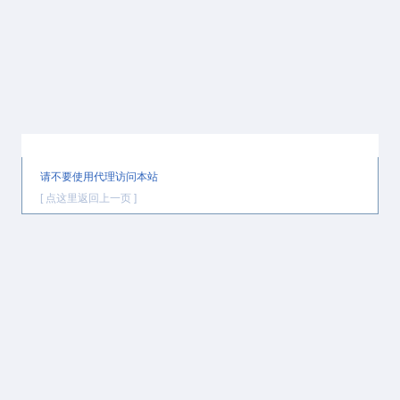
提示信息
请不要使用代理访问本站
[ 点这里返回上一页 ]