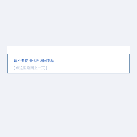
提示信息
请不要使用代理访问本站
[ 点这里返回上一页 ]