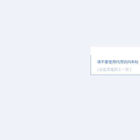
提示信息
请不要使用代理访问本站
[ 点这里返回上一页 ]