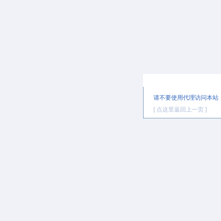
提示信息
请不要使用代理访问本站
[ 点这里返回上一页 ]