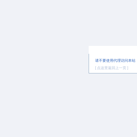
提示信息
请不要使用代理访问本站
[ 点这里返回上一页 ]