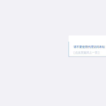
提示信息
请不要使用代理访问本站
[ 点这里返回上一页 ]