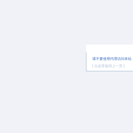
提示信息
请不要使用代理访问本站
[ 点这里返回上一页 ]