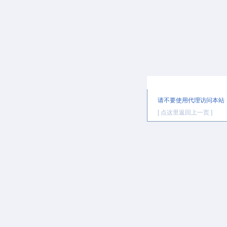
提示信息
请不要使用代理访问本站
[ 点这里返回上一页 ]