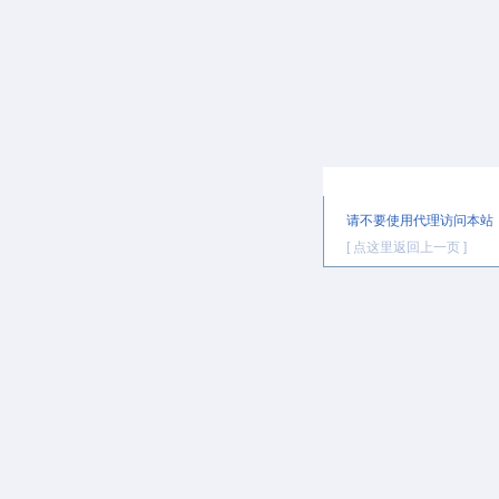
提示信息
请不要使用代理访问本站
[ 点这里返回上一页 ]