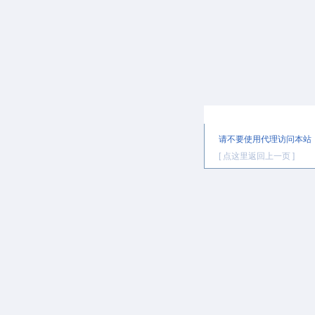
提示信息
请不要使用代理访问本站
[ 点这里返回上一页 ]