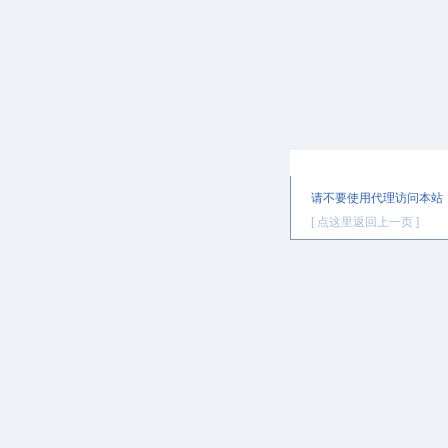
提示信息
请不要使用代理访问本站
[ 点这里返回上一页 ]