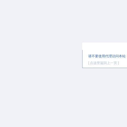
提示信息
请不要使用代理访问本站
[ 点这里返回上一页 ]