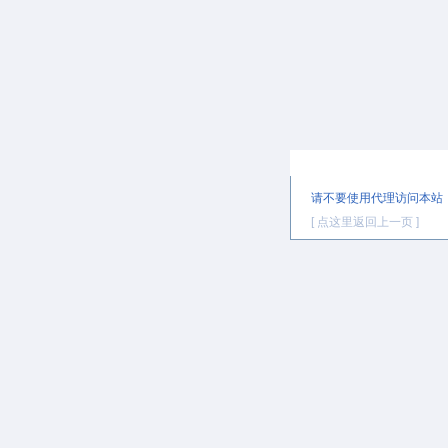
提示信息
请不要使用代理访问本站
[ 点这里返回上一页 ]