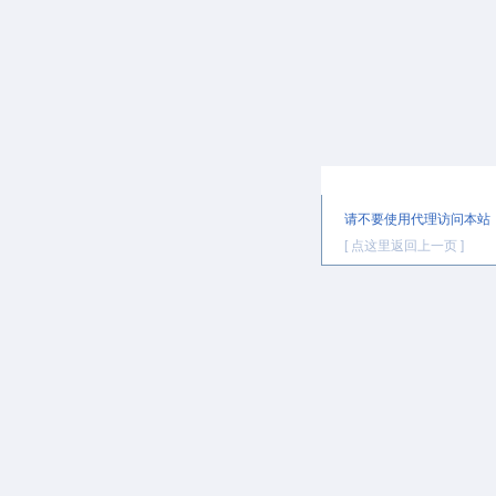
提示信息
请不要使用代理访问本站
[ 点这里返回上一页 ]