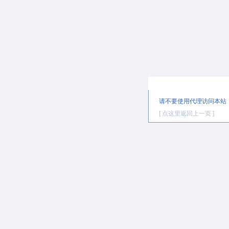
提示信息
请不要使用代理访问本站
[ 点这里返回上一页 ]