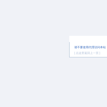
提示信息
请不要使用代理访问本站
[ 点这里返回上一页 ]