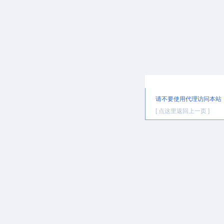
提示信息
请不要使用代理访问本站
[ 点这里返回上一页 ]