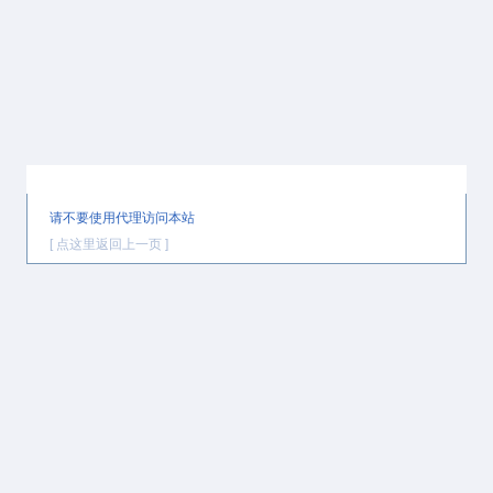
提示信息
请不要使用代理访问本站
[ 点这里返回上一页 ]