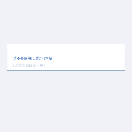
提示信息
请不要使用代理访问本站
[ 点这里返回上一页 ]