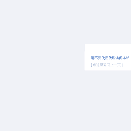
提示信息
请不要使用代理访问本站
[ 点这里返回上一页 ]