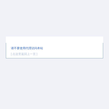
提示信息
请不要使用代理访问本站
[ 点这里返回上一页 ]