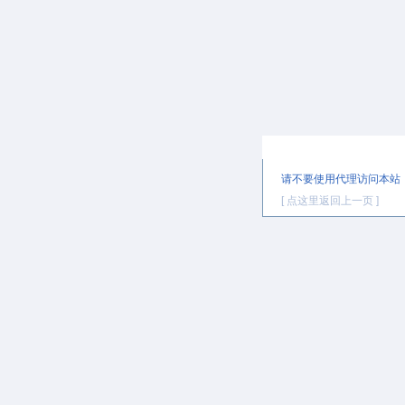
提示信息
请不要使用代理访问本站
[ 点这里返回上一页 ]