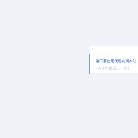
提示信息
请不要使用代理访问本站
[ 点这里返回上一页 ]