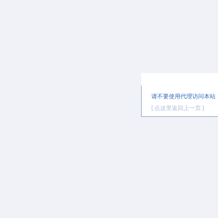
提示信息
请不要使用代理访问本站
[ 点这里返回上一页 ]