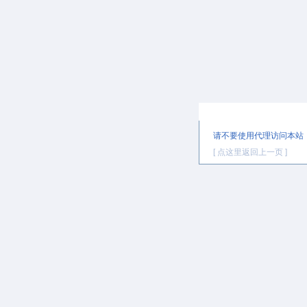
提示信息
请不要使用代理访问本站
[ 点这里返回上一页 ]