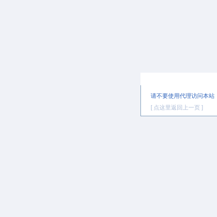
提示信息
请不要使用代理访问本站
[ 点这里返回上一页 ]