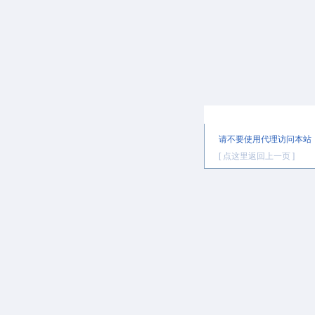
提示信息
请不要使用代理访问本站
[ 点这里返回上一页 ]