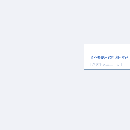
提示信息
请不要使用代理访问本站
[ 点这里返回上一页 ]